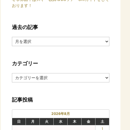
おります！
過去の記事
過
去
の
記
カテゴリー
事
カ
テ
ゴ
リ
記事投稿
ー
2026年8月
日
月
火
水
木
金
土
1