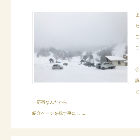
ま
た
ご
こ
会
説
と
一応宿なんだから
紹介ページを残す事にし ...