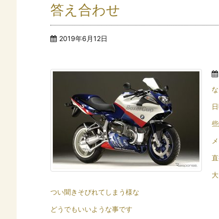
答え合わせ
2019年6月12日
な
日
些
メ
直
大
つい聞きそびれてしまう様な
どうでもいいような事です