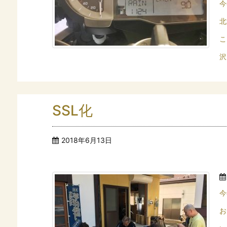
今
北
こ
沢
SSL化
2018年6月13日
今
お