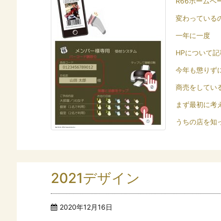
R66ホームペ
変わっている
一年に一度
HPについて
今年も懲りずに書
商売をしてい
まず最初に考
うちの店を知って
2021デザイン
2020年12月16日