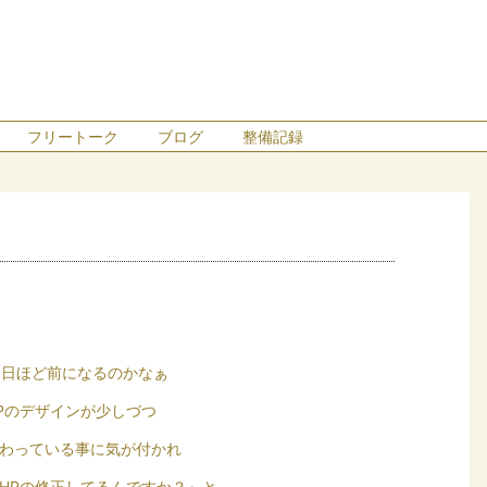
フリートーク
ブログ
整備記録
0日ほど前になるのかなぁ
Pのデザインが少しづつ
わっている事に気が付かれ
HPの修正してるんですか？』と