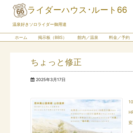
ライダーハウス･ルート66
温泉好きソロライダー御用達
ホーム
掲示板（BBS）
館内／温泉
料金／予約
ちょっと修正
2025年3月17日
1
H
変
『