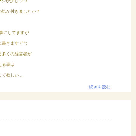
ージが少しづつ
の気が付きましたか？
記事にしてますが
きます (^^;
る多くの経営者が
える事は
欲しい ...
続きを読む