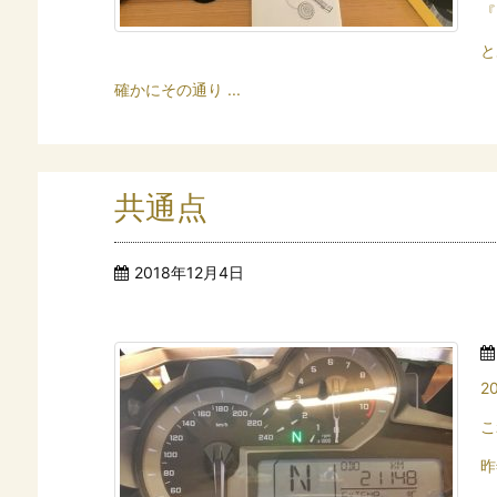
『
と
確かにその通り ...
共通点
2018年12月4日
2
こ
昨