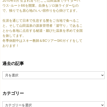
2010年5月 生まれ育ったここ山田温泉でライダーハ
ウス･ルート66を開業。自身もソロ旅ライダーなの
で、独りでも居心地のいい宿作りを心掛けてます。
生涯を通じて日本で生息する蟹をご当地で食べるこ
と。そして山田温泉の源泉管理者「湯守り」であるこ
とから各地に点在する秘湯・鄙びた温泉を求めて全国
を旅してます。
冬季休館中はスキー教師＆BCツアーSKIガイドをして
おります！
過去の記事
過
去
の
記
カテゴリー
事
カ