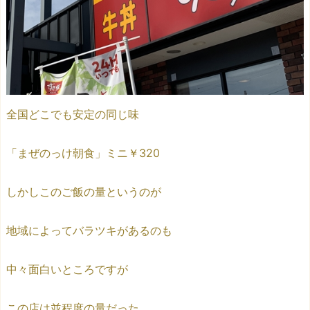
全国どこでも安定の同じ味
「まぜのっけ朝食」ミニ￥320
しかしこのご飯の量というのが
地域によってバラツキがあるのも
中々面白いところですが
この店は並程度の量だった