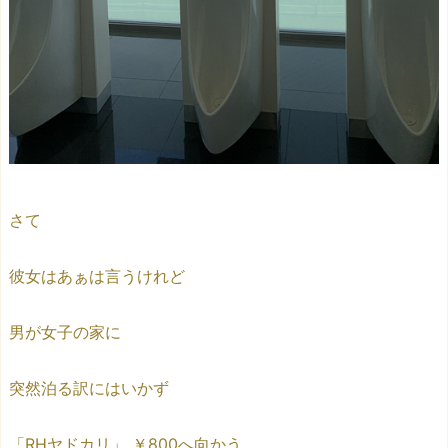
さて
彼女はあぁは言うけれど
男が女子の家に
突然泊る訳にはいかず
「RHヤドカリ」 ￥800へ向かう