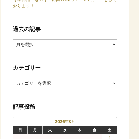
おります！
過去の記事
過
去
の
記
カテゴリー
事
カ
テ
ゴ
リ
記事投稿
ー
2026年8月
日
月
火
水
木
金
土
1