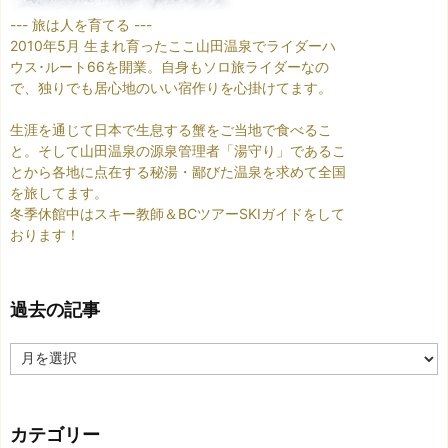
--- 旅は人を育てる ---
2010年5月 生まれ育ったここ山田温泉でライダーハ
ウス･ルート66を開業。自身もソロ旅ライダーなの
で、独りでも居心地のいい宿作りを心掛けてます。
生涯を通じて日本で生息する蟹をご当地で食べるこ
と。そして山田温泉の源泉管理者「湯守り」であるこ
とから各地に点在する秘湯・鄙びた温泉を求めて全国
を旅してます。
冬季休館中はスキー教師＆BCツアーSKIガイドをして
おります！
過去の記事
過
去
の
記
カテゴリー
事