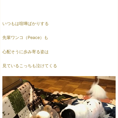
いつもは喧嘩ばかりする
先輩ワンコ（Peace）も
心配そうに歩み寄る姿は
見ているこっちも泣けてくる