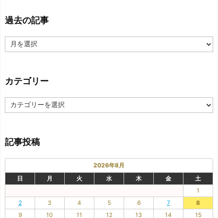
過去の記事
過
去
の
記
カテゴリー
事
カ
テ
ゴ
リ
記事投稿
ー
2026年8月
日
月
火
水
木
金
土
1
2
3
4
5
6
7
8
9
10
11
12
13
14
15