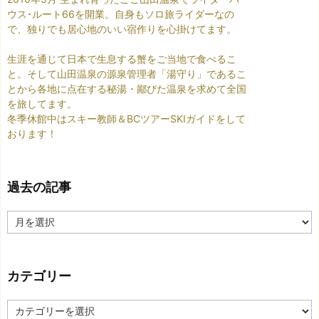
ウス･ルート66を開業。自身もソロ旅ライダーなの
で、独りでも居心地のいい宿作りを心掛けてます。
生涯を通じて日本で生息する蟹をご当地で食べるこ
と。そして山田温泉の源泉管理者「湯守り」であるこ
とから各地に点在する秘湯・鄙びた温泉を求めて全国
を旅してます。
冬季休館中はスキー教師＆BCツアーSKIガイドをして
おります！
過去の記事
過
去
の
記
カテゴリー
事
カ