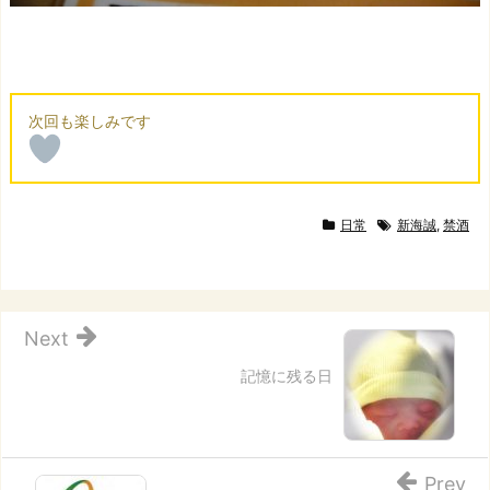
日常
新海誠
,
禁酒
Next
記憶に残る日
Prev