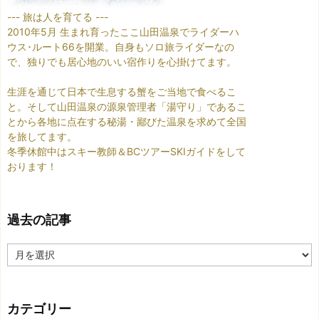
--- 旅は人を育てる ---
2010年5月 生まれ育ったここ山田温泉でライダーハ
ウス･ルート66を開業。自身もソロ旅ライダーなの
で、独りでも居心地のいい宿作りを心掛けてます。
生涯を通じて日本で生息する蟹をご当地で食べるこ
と。そして山田温泉の源泉管理者「湯守り」であるこ
とから各地に点在する秘湯・鄙びた温泉を求めて全国
を旅してます。
冬季休館中はスキー教師＆BCツアーSKIガイドをして
おります！
過去の記事
過
去
の
記
カテゴリー
事