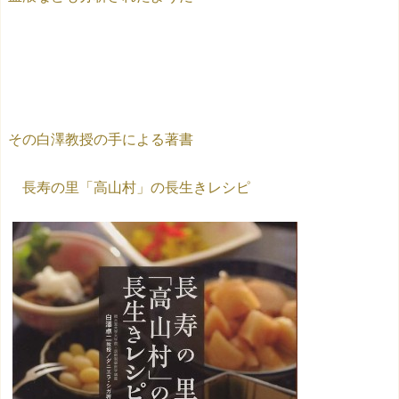
その白澤教授の手による著書
長寿の里「高山村」の長生きレシピ