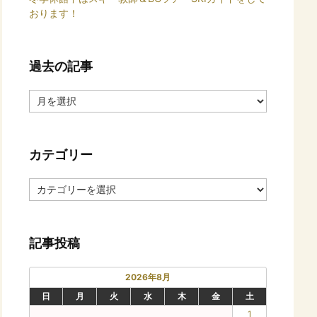
おります！
過去の記事
過
去
の
記
カテゴリー
事
カ
テ
ゴ
リ
記事投稿
ー
2026年8月
日
月
火
水
木
金
土
1