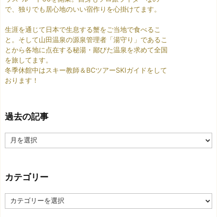
で、独りでも居心地のいい宿作りを心掛けてます。
生涯を通じて日本で生息する蟹をご当地で食べるこ
と。そして山田温泉の源泉管理者「湯守り」であるこ
とから各地に点在する秘湯・鄙びた温泉を求めて全国
を旅してます。
冬季休館中はスキー教師＆BCツアーSKIガイドをして
おります！
過去の記事
過
去
の
記
カテゴリー
事
カ
テ