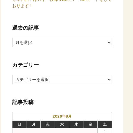
おります！
過去の記事
過
去
の
記
カテゴリー
事
カ
テ
ゴ
リ
記事投稿
ー
2026年8月
日
月
火
水
木
金
土
1