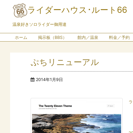
ライダーハウス･ルート66
温泉好きソロライダー御用達
ホーム
掲示板（BBS）
館内／温泉
料金／予約
ぷちリニューアル
2014年1月9日
ラ
2