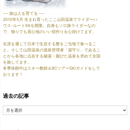
--- 旅は人を育てる ---
2010年5月 生まれ育ったここ山田温泉でライダーハ
ウス･ルート66を開業。自身もソロ旅ライダーなの
で、独りでも居心地のいい宿作りを心掛けてます。
生涯を通じて日本で生息する蟹をご当地で食べるこ
と。そして山田温泉の源泉管理者「湯守り」であるこ
とから各地に点在する秘湯・鄙びた温泉を求めて全国
を旅してます。
冬季休館中はスキー教師＆BCツアーSKIガイドをして
おります！
過去の記事
過
去
の
記