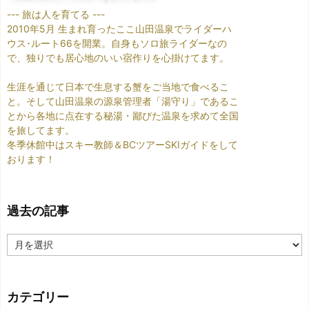
--- 旅は人を育てる ---
2010年5月 生まれ育ったここ山田温泉でライダーハ
ウス･ルート66を開業。自身もソロ旅ライダーなの
で、独りでも居心地のいい宿作りを心掛けてます。
生涯を通じて日本で生息する蟹をご当地で食べるこ
と。そして山田温泉の源泉管理者「湯守り」であるこ
とから各地に点在する秘湯・鄙びた温泉を求めて全国
を旅してます。
冬季休館中はスキー教師＆BCツアーSKIガイドをして
おります！
過去の記事
過
去
の
記
カテゴリー
事