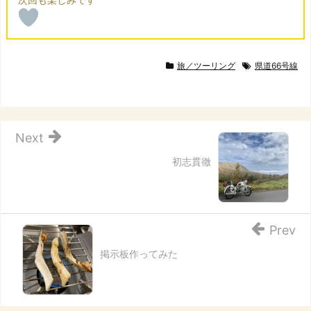
旅／ツーリング
県道66号線
Next
初志貫徹
Prev
掲示板作ってみた