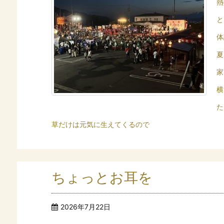
熱
と
体
夏
家
横
た
草だけは元気に生えてくるので
ちょっとお耳を
2026年7月22日