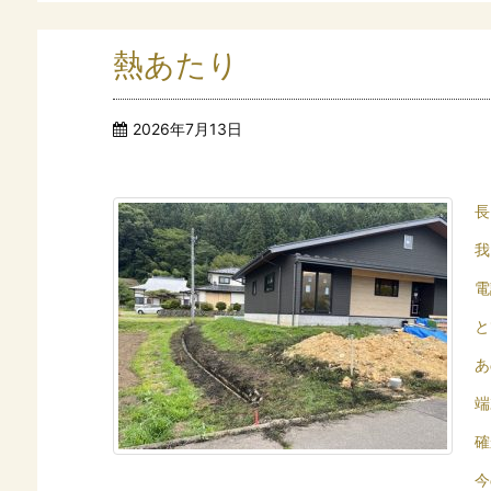
熱あたり
2026年7月13日
長
我
電
と
あ
端
確
今