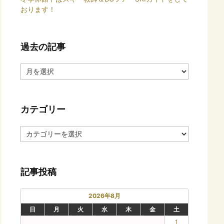
おります！
過去の記事
過
去
の
記
カテゴリー
事
カ
テ
ゴ
リ
記事投稿
ー
2026年8月
日
月
火
水
木
金
土
1