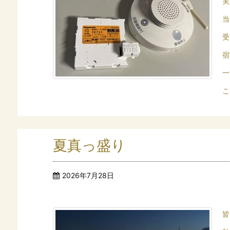
実
当
受
宿
一
こ
夏真っ盛り
2026年7月28日
皆