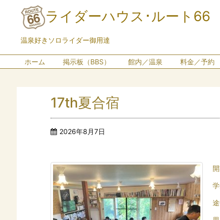
ライダーハウス･ルート66
温泉好きソロライダー御用達
ホーム
掲示板（BBS）
館内／温泉
料金／予約
17th夏合宿
2026年8月7日
開
学
途
思