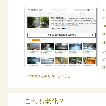
ち
京
N
映
連
い
街
映
この田舎から楽しみにしてまし ...
これも老化？