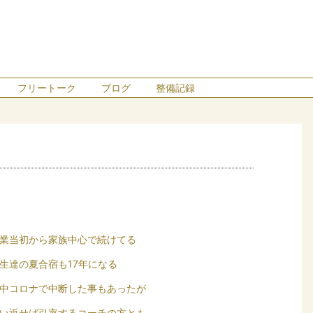
フリートーク
ブログ
整備記録
業当初から家族中心で続けてる
生達の夏合宿も17年になる
中コロナで中断した事もあったが
い返せば引率するコーチの方とも