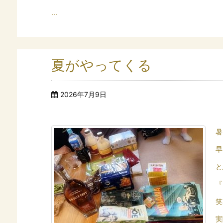
...
夏がやってくる
2026年7月9日
暑
早
と
『
笑
実