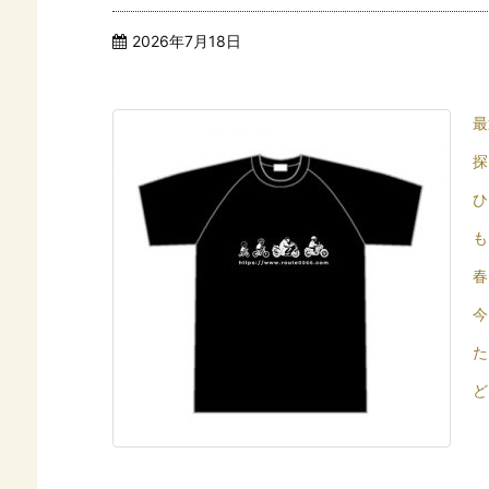
2026年7月18日
最
探
ひ
も
春
今
た
ど