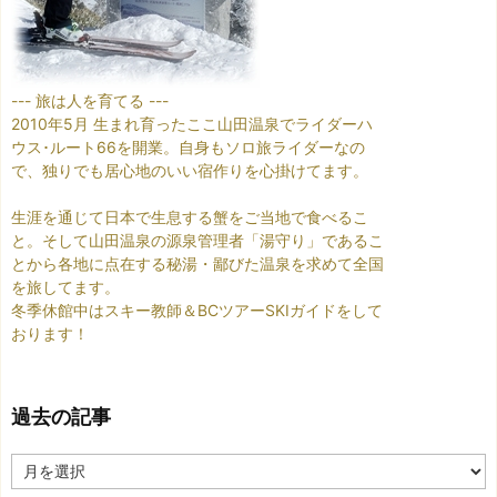
--- 旅は人を育てる ---
2010年5月 生まれ育ったここ山田温泉でライダーハ
ウス･ルート66を開業。自身もソロ旅ライダーなの
で、独りでも居心地のいい宿作りを心掛けてます。
生涯を通じて日本で生息する蟹をご当地で食べるこ
と。そして山田温泉の源泉管理者「湯守り」であるこ
とから各地に点在する秘湯・鄙びた温泉を求めて全国
を旅してます。
冬季休館中はスキー教師＆BCツアーSKIガイドをして
おります！
過去の記事
過
去