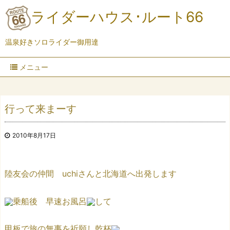
ライダーハウス･ルート66
温泉好きソロライダー御用達
メニュー
行って来まーす
2010年8月17日
陸友会の仲間 uchiさんと北海道へ出発します
乗船後 早速お風呂
して
甲板で旅の無事を祈願し乾杯