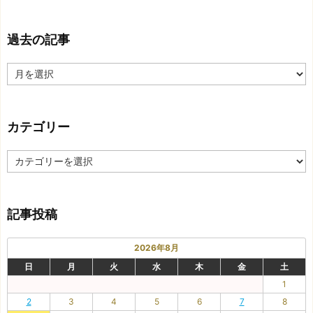
過去の記事
過
去
の
記
カテゴリー
事
カ
テ
ゴ
リ
記事投稿
ー
2026年8月
日
月
火
水
木
金
土
1
2
3
4
5
6
7
8