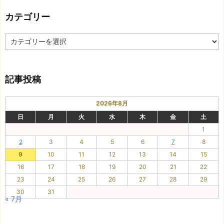
記
カテゴリー
事
カ
テ
ゴ
リ
記事投稿
ー
2026年8月
日
月
火
水
木
金
土
1
2
3
4
5
6
7
8
9
10
11
12
13
14
15
16
17
18
19
20
21
22
23
24
25
26
27
28
29
30
31
« 7月