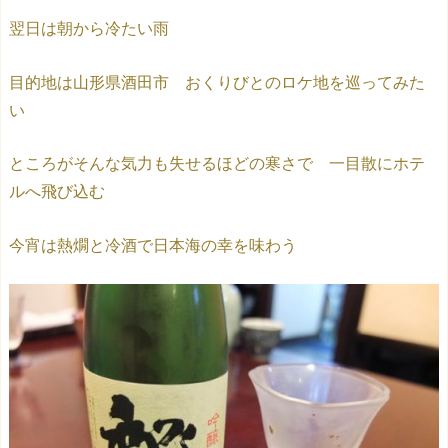
翌日は朝から冷たい雨
目的地は山形県酒田市 おくりびとのロケ地を巡ってみた
い
ところがそんな気力も失せるほどの寒さで 一目散にホテ
ルへ飛び込む
今宵は熱燗と冷酒で日本海の幸を味わう