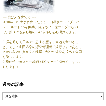
--- 旅は人を育てる ---
2010年5月 生まれ育ったここ山田温泉でライダーハ
ウス･ルート66を開業。自身もソロ旅ライダーなの
で、独りでも居心地のいい宿作りを心掛けてます。
生涯を通じて日本で生息する蟹をご当地で食べるこ
と。そして山田温泉の源泉管理者「湯守り」であるこ
とから各地に点在する秘湯・鄙びた温泉を求めて全国
を旅してます。
冬季休館中はスキー教師＆BCツアーSKIガイドをして
おります！
過去の記事
過
去
の