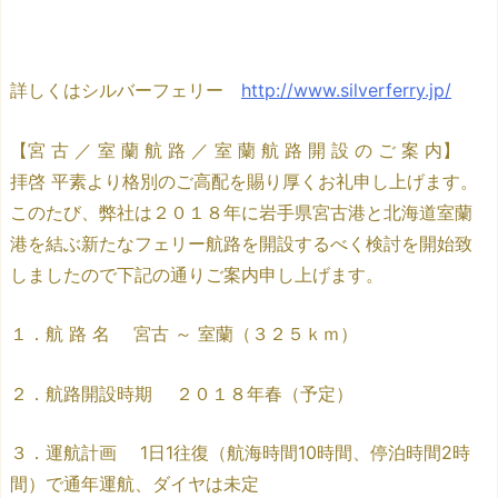
詳しくはシルバーフェリー
http://www.silverferry.jp/
【宮 古 ／ 室 蘭 航 路 ／ 室 蘭 航 路 開 設 の ご 案 内】
拝啓 平素より格別のご高配を賜り厚くお礼申し上げます。
このたび、弊社は２０１８年に岩手県宮古港と北海道室蘭
港を結ぶ新たなフェリー航路を開設するべく検討を開始致
しましたので下記の通りご案内申し上げます。
１．航 路 名 宮古 ～ 室蘭（３２５ｋｍ）
２．航路開設時期 ２０１８年春（予定）
３．運航計画 1日1往復（航海時間10時間、停泊時間2時
間）で通年運航、ダイヤは未定