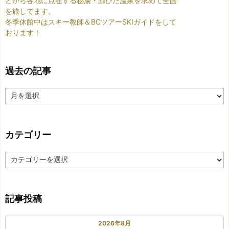
とから各地に点在する秘湯・鄙びた温泉を求めて全国
を旅してます。
冬季休館中はスキー教師＆BCツアーSKIガイドをして
おります！
過去の記事
過
去
の
記
カテゴリー
事
カ
テ
ゴ
リ
記事投稿
ー
2026年8月