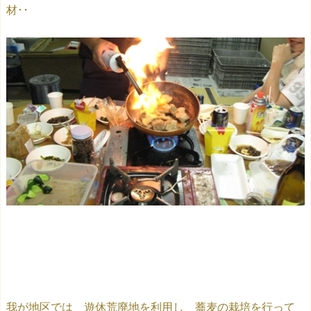
材･･
我が地区では 遊休荒廃地を利用し 蕎麦の栽培を行って