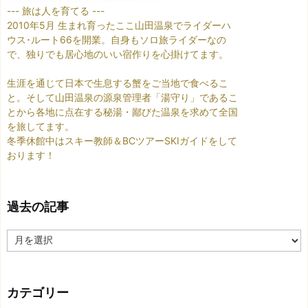
--- 旅は人を育てる ---
2010年5月 生まれ育ったここ山田温泉でライダーハ
ウス･ルート66を開業。自身もソロ旅ライダーなの
で、独りでも居心地のいい宿作りを心掛けてます。
生涯を通じて日本で生息する蟹をご当地で食べるこ
と。そして山田温泉の源泉管理者「湯守り」であるこ
とから各地に点在する秘湯・鄙びた温泉を求めて全国
を旅してます。
冬季休館中はスキー教師＆BCツアーSKIガイドをして
おります！
過去の記事
過
去
の
記
カテゴリー
事