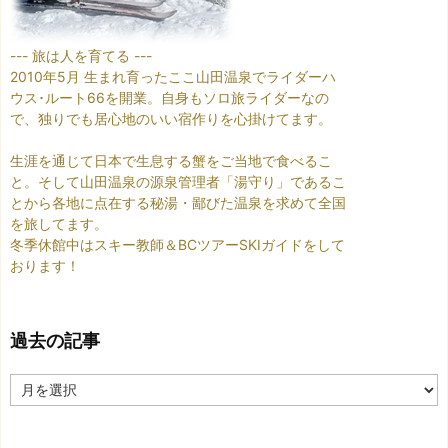
--- 旅は人を育てる ---
2010年5月 生まれ育ったここ山田温泉でライダーハ
ウス･ルート66を開業。自身もソロ旅ライダーなの
で、独りでも居心地のいい宿作りを心掛けてます。
生涯を通じて日本で生息する蟹をご当地で食べるこ
と。そして山田温泉の源泉管理者「湯守り」であるこ
とから各地に点在する秘湯・鄙びた温泉を求めて全国
を旅してます。
冬季休館中はスキー教師＆BCツアーSKIガイドをして
おります！
過去の記事
過
去
の
記