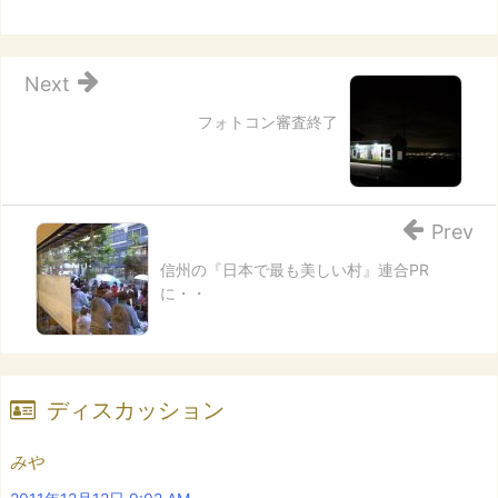
Next
フォトコン審査終了
Prev
信州の『日本で最も美しい村』連合PR
に・・
ディスカッション
みや