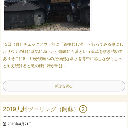
15日（月）
チェックアウト前に
「鉄輪むし湯」へ行ってみる事にし
た
サウナの様に蒸気に満ちた小部屋に
石菖という薬草を敷き詰めて
あり
そこに8～10分寝転ぶのだ
強烈な暑さを背中に感じながら
じっ
と耐え続けると
滝の様に汗が出は ...
続きを読む
2019九州ツーリング（阿蘇）②
2019年4月21日