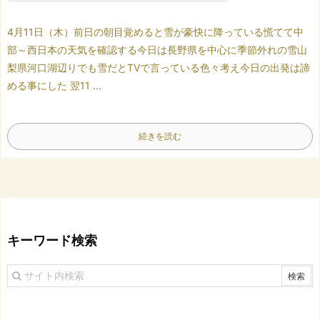
4月11日（木）
前日の朝
目覚めると雪が豪快に降っている
慌てて中
部～西日本の天気を確認する
今日は長野県を中心に季節外れの雪
山
梨県河口湖辺りでも雪だとTVで言っている
色々考え今日の出発は諦
める事にした
翌11 ...
続きを読む
キーワード検索