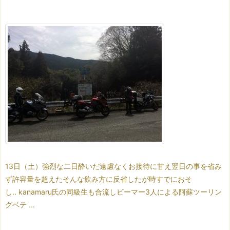
13日（土）
強烈な二日酔いだ
遠慮なくお接待に甘え
翌日の事を省み
ず許容量を超えた
そんな飲み方に反省したが
時すでにおそ
し‥
kanamaru氏の同級生も合流し
ビーマー3人による阿蘇ツーリン
グ
ベテ ...