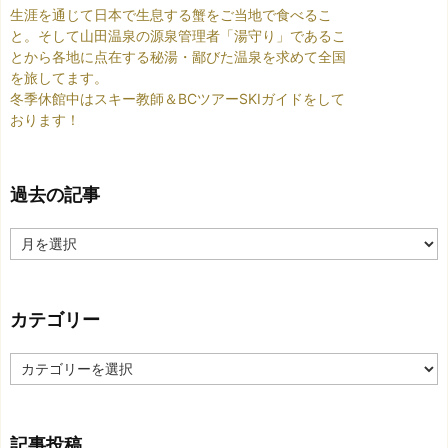
生涯を通じて日本で生息する蟹をご当地で食べるこ
と。そして山田温泉の源泉管理者「湯守り」であるこ
とから各地に点在する秘湯・鄙びた温泉を求めて全国
を旅してます。
冬季休館中はスキー教師＆BCツアーSKIガイドをして
おります！
過去の記事
過
去
の
記
カテゴリー
事
カ
テ
ゴ
リ
記事投稿
ー