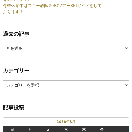
冬季休館中はスキー教師＆BCツアーSKIガイドをして
おります！
過去の記事
過
去
の
記
カテゴリー
事
カ
テ
ゴ
リ
記事投稿
ー
2026年8月
日
月
火
水
木
金
土