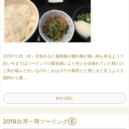
2019.11.20（水）
目覚めると
扁桃腺が腫れ喉が痛い
熱も有るようで
怠い
今まではツーリングの緊張感により
何とか頑張れていた様だけ
ど
気が緩んだせいなのか
これはガチの風邪だと感じる
と言うより
入
国時から風 ...
続きを読む
2019台湾一周ツーリング⑥