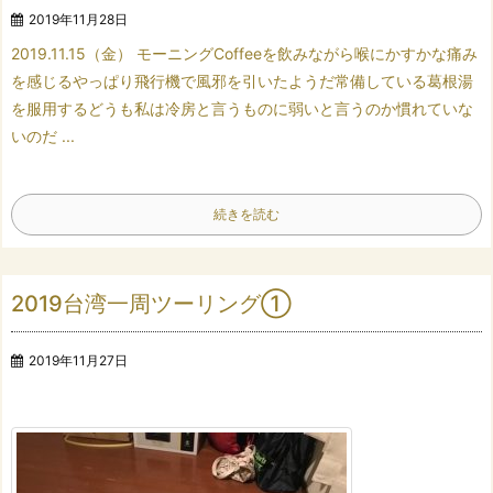
2019年11月28日
2019.11.15（金）
モーニングCoffeeを飲みながら
喉にかすかな痛み
を感じる
やっぱり飛行機で風邪を引いたようだ
常備している葛根湯
を服用する
どうも私は冷房と言うものに弱い
と言うのか慣れていな
いのだ
...
続きを読む
2019台湾一周ツーリング①
2019年11月27日