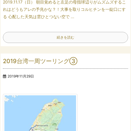
2019.11.17（日）
朝目覚めると
左足の母指球辺りがムズムズする
こ
れはどうもアレの予兆かな？！
大事を取り
コルヒチンを一錠口にす
る
心配した天気は
雲ひとつない空で
...
続きを読む
2019台湾一周ツーリング③
2019年11月29日