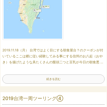
2019.11.18（月）
台湾ではよく目にする
朝食屋台？のクーポンが付
いている
ここは郷に従い
経験してみる事にする
信州のお八起（おや
き）を揚げたような
具たくさんの饅頭二つと
豆乳が今日の朝食
悪 ...
続きを読む
2019台湾一周ツーリング④