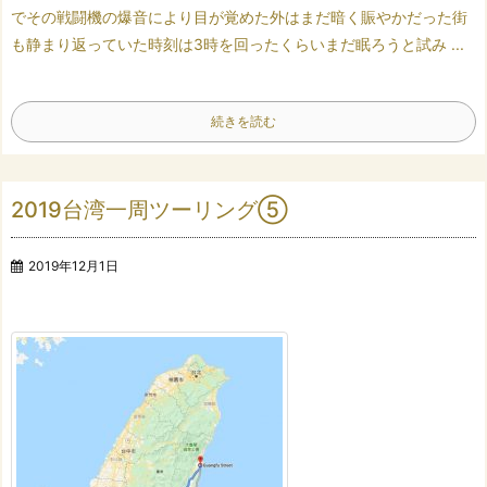
で
その戦闘機の爆音により
目が覚めた
外はまだ暗く
賑やかだった街
も静まり返っていた
時刻は3時を回ったくらい
まだ眠ろうと試み ...
続きを読む
2019台湾一周ツーリング⑤
2019年12月1日