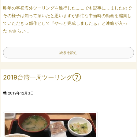
昨年の事
初海外ツーリングを遂行した
ここでも記事にしましたので
その様子は知って頂いたと思いますが
多忙な中
当時の動画を編集し
ていただき
５部作として
『やっと完成しましたぁ』と連絡が入っ
た
おさらい ...
続きを読む
2019台湾一周ツーリング⑦
2019年12月3日