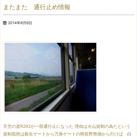
またまた 通行止め情報
2014年6月6日
天空の道R292が一部通行止になった
理由は火山規制の為だという
規制箇所は殺生ゲートから万座ゲートの間
長野県側から行けば 白