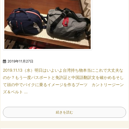
2019年11月27日
2019.11.13（水）
明日はいよいよ台湾
持ち物
本当にこれで大丈夫な
のか？
もう一度パスポートと
免許証と中国語翻訳文を確かめる
そし
て頭の中で
バイクに乗るイメージを作る
ブーツ カントリージーン
ズ＆ベルト
...
続きを読む