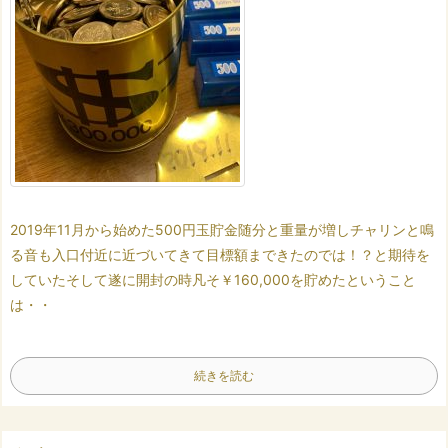
2019年11月から始めた
500円玉貯金
随分と重量が増し
チャリンと鳴
る音も
入口付近に近づいてきて
目標額まできたのでは！？
と期待を
していた
そして遂に開封の時
凡そ￥160,000を貯めた
ということ
は・・
続きを読む