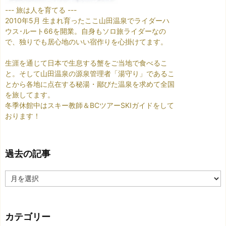
--- 旅は人を育てる ---
2010年5月 生まれ育ったここ山田温泉でライダーハ
ウス･ルート66を開業。自身もソロ旅ライダーなの
で、独りでも居心地のいい宿作りを心掛けてます。
生涯を通じて日本で生息する蟹をご当地で食べるこ
と。そして山田温泉の源泉管理者「湯守り」であるこ
とから各地に点在する秘湯・鄙びた温泉を求めて全国
を旅してます。
冬季休館中はスキー教師＆BCツアーSKIガイドをして
おります！
過去の記事
過
去
の
記
カテゴリー
事