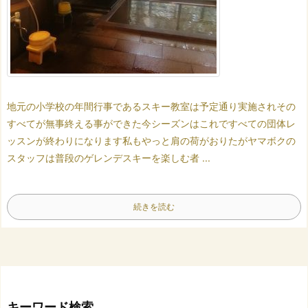
地元の小学校の年間行事である
スキー教室は予定通り実施され
その
すべてが無事終える事ができた
今シーズンはこれで
すべての団体レ
ッスンが終わりになります
私もやっと肩の荷がおりたが
ヤマボクの
スタッフは
普段のゲレンデスキーを楽しむ者 ...
続きを読む
キーワード検索