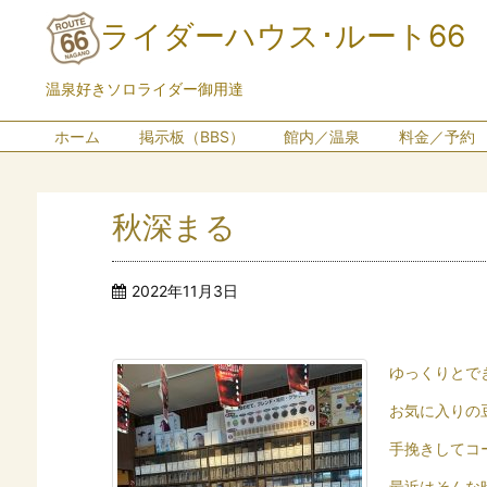
ライダーハウス･ルート66
温泉好きソロライダー御用達
ホーム
掲示板（BBS）
館内／温泉
料金／予約
秋深まる
2022年11月3日
ゆっくりとで
お気に入りの
手挽きしてコ
最近はそんな