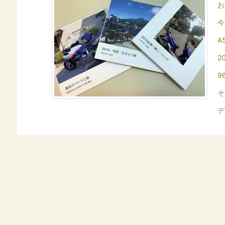
お
今
A
2
9
そ
デ