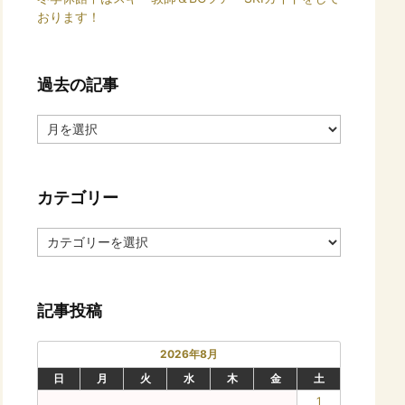
おります！
過去の記事
過
去
の
記
カテゴリー
事
カ
テ
ゴ
リ
記事投稿
ー
2026年8月
日
月
火
水
木
金
土
1