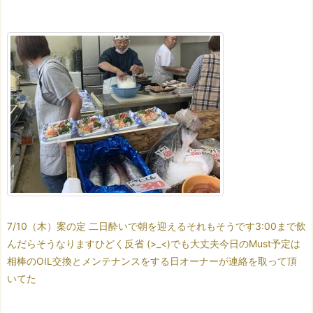
7/10（木）
案の定 二日酔いで朝を迎える
それもそうです
3:00まで飲
んだらそうなります
ひどく反省 (>_<)
でも大丈夫
今日のMust予定は
相棒の
OIL交換とメンテナンスをする日
オーナーが連絡を取って頂
いてた