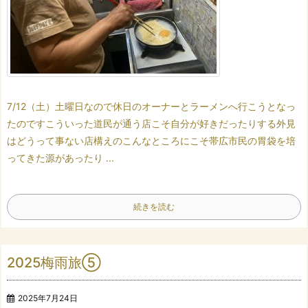
7/12（土）
土曜日なので休日の
オーナーとラーメンへ行こう
となっ
たのです
こういった道民が通う店こそ
自分が好きだったりする
外見
はどうって事ない店構えの
こんなところにこそ
帯広市民の胃袋を培
ってきた
源があったり ...
続きを読む
2025梅雨旅⑤
2025年7月24日