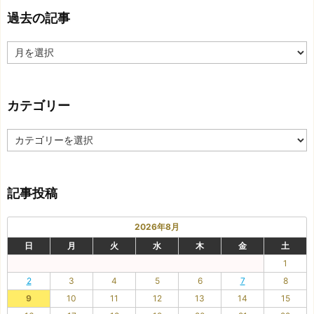
過去の記事
過
去
の
記
カテゴリー
事
カ
テ
ゴ
リ
記事投稿
ー
2026年8月
日
月
火
水
木
金
土
1
2
3
4
5
6
7
8
9
10
11
12
13
14
15