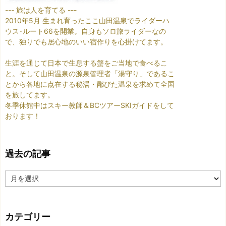
--- 旅は人を育てる ---
2010年5月 生まれ育ったここ山田温泉でライダーハ
ウス･ルート66を開業。自身もソロ旅ライダーなの
で、独りでも居心地のいい宿作りを心掛けてます。
生涯を通じて日本で生息する蟹をご当地で食べるこ
と。そして山田温泉の源泉管理者「湯守り」であるこ
とから各地に点在する秘湯・鄙びた温泉を求めて全国
を旅してます。
冬季休館中はスキー教師＆BCツアーSKIガイドをして
おります！
過去の記事
過
去
の
記
カテゴリー
事