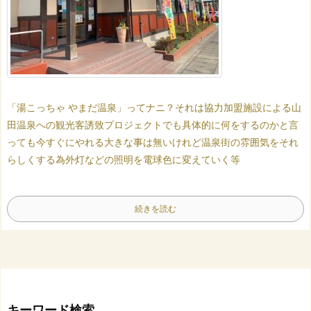
「湯こっちゃ やまだ温泉」ってナニ？
それは協力加盟施設による
山
田温泉への観光客誘致プロジェクト
でも具体的に何をするのかと言
っても
今すぐにやれる大きな事は無いけれど
温泉街の雰囲気をそれ
らしくする為
外灯などの照明を電球色に変えていく等
続きを読む
キーワード検索