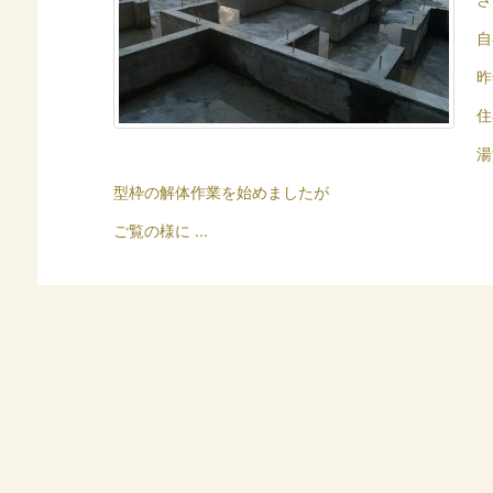
自
昨
住
湯
型枠の解体作業を始めましたが
ご覧の様に ...