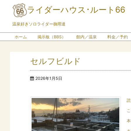
ライダーハウス･ルート66
温泉好きソロライダー御用達
ホーム
掲示板（BBS）
館内／温泉
料金／予約
セルフビルド
2026年1月5日
読
こ
本
さ