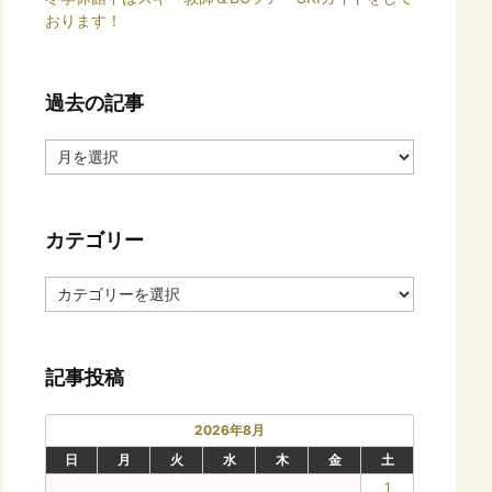
おります！
過去の記事
過
去
の
記
カテゴリー
事
カ
テ
ゴ
リ
記事投稿
ー
2026年8月
日
月
火
水
木
金
土
1