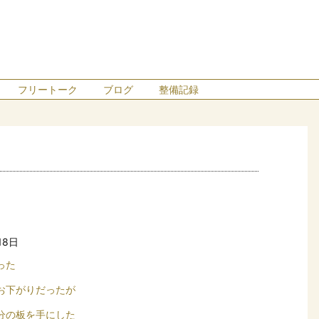
フリートーク
ブログ
整備記録
18日
った
お下がりだったが
分の板を手にした