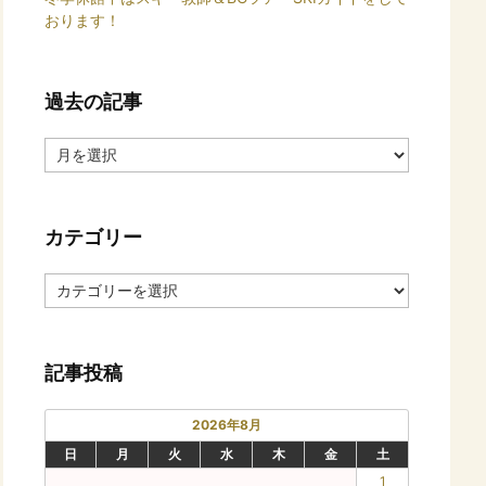
おります！
過去の記事
過
去
の
記
カテゴリー
事
カ
テ
ゴ
リ
記事投稿
ー
2026年8月
日
月
火
水
木
金
土
1