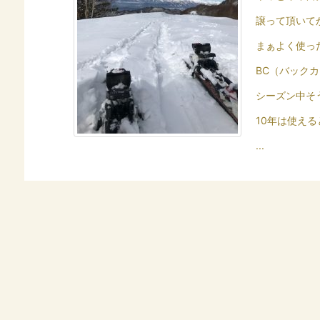
譲って頂いて
まぁよく使っ
BC（バック
シーズン中そ
10年は使え
...