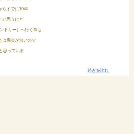
からすでに10年
たと思うけど
カントリー）へ行く事も
うは機会が無いので
ると思っている
続きを読む