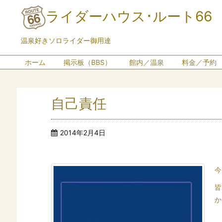
ライダーハウス･ルート66
温泉好きソロライダー御用達
ホーム
掲示板（BBS）
館内／温泉
料金／予約
自己責任
2014年2月4日
今
皆
か