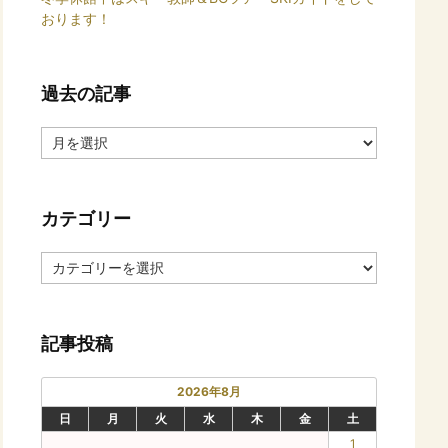
おります！
過去の記事
過
去
の
記
カテゴリー
事
カ
テ
ゴ
リ
記事投稿
ー
2026年8月
日
月
火
水
木
金
土
1