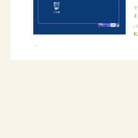
で
ま
パ
私
...