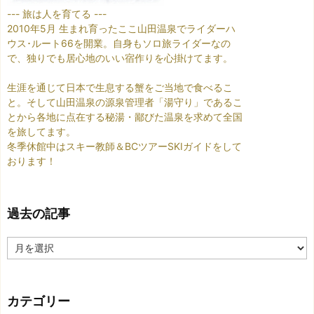
--- 旅は人を育てる ---
2010年5月 生まれ育ったここ山田温泉でライダーハ
ウス･ルート66を開業。自身もソロ旅ライダーなの
で、独りでも居心地のいい宿作りを心掛けてます。
生涯を通じて日本で生息する蟹をご当地で食べるこ
と。そして山田温泉の源泉管理者「湯守り」であるこ
とから各地に点在する秘湯・鄙びた温泉を求めて全国
を旅してます。
冬季休館中はスキー教師＆BCツアーSKIガイドをして
おります！
過去の記事
過
去
の
記
カテゴリー
事