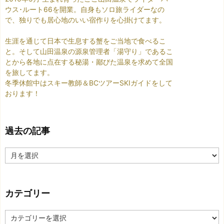
ウス･ルート66を開業。自身もソロ旅ライダーなの
で、独りでも居心地のいい宿作りを心掛けてます。
生涯を通じて日本で生息する蟹をご当地で食べるこ
と。そして山田温泉の源泉管理者「湯守り」であるこ
とから各地に点在する秘湯・鄙びた温泉を求めて全国
を旅してます。
冬季休館中はスキー教師＆BCツアーSKIガイドをして
おります！
過去の記事
過
去
の
記
カテゴリー
事
カ